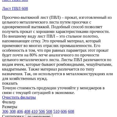
Лист ПВЛ 608
Просечно-вытяжной лист (ПВЛ) – прокат, изготовленный из
цельного металлического листа путем просечки с
одновременной вытяжкой. Подобный способ позволяет
получить прокат с хорошими характеристиками прочности.
По внешнему виду лист ПВЛ – это стальное полотно,
напоминающее сетку. Это прочный материал, который
применяют во многих отраслях промышленности. Его
особенность в том, что при равных параметрах этот прокат
будет почти на 80% легче аналогичного по прочности
цельного металлического листа. Листы ПВЛ различаются по
видам ячеек, которые бывают ромбовидными, чешуйчатыми,
квадратными. Также материал различается по типу
назначения. Так, он используется в металлоконструкциях или
для хозяйственных нужд.
показать
Точную стоимость продукции уточняйте у менеджеров в
связи с текущей ситуацией в экономике.
Очистить фильтры
Фильтр
Размеры
306
308
406
408
410
506
508
510
606
608
Сортировка:
по умолчанию