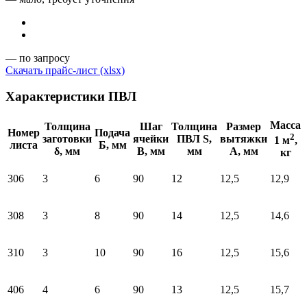
— по запросу
Скачать прайс-лист (xlsx)
Характеристики ПВЛ
Масса
Толщина
Шаг
Толщина
Размер
Номер
Подача
2
заготовки
ячейки
ПВЛ S,
вытяжки
1 м
,
листа
Б, мм
δ, мм
В, мм
мм
A, мм
кг
306
3
6
90
12
12,5
12,9
308
3
8
90
14
12,5
14,6
310
3
10
90
16
12,5
15,6
406
4
6
90
13
12,5
15,7