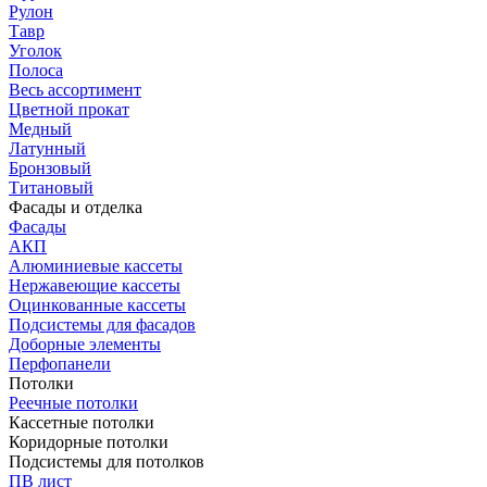
Рулон
Тавр
Уголок
Полоса
Весь ассортимент
Цветной прокат
Медный
Латунный
Бронзовый
Титановый
Фасады и отделка
Фасады
АКП
Алюминиевые кассеты
Нержавеющие кассеты
Оцинкованные кассеты
Подсистемы для фасадов
Доборные элементы
Перфопанели
Потолки
Реечные потолки
Кассетные потолки
Коридорные потолки
Подсистемы для потолков
ПВ лист